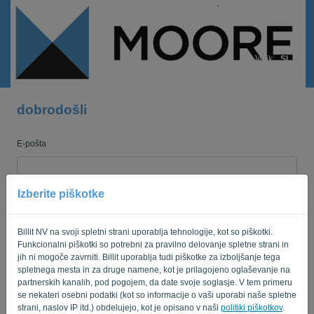
Jezik:
SL
dobrodošli
E-pošta
Izberite piškotke
Geslo
Billit NV na svoji spletni strani uporablja tehnologije, kot so piškotki.
Funkcionalni piškotki so potrebni za pravilno delovanje spletne strani in
Spomni me
Pozabljeno geslo?
jih ni mogoče zavrniti. Billit uporablja tudi piškotke za izboljšanje tega
spletnega mesta in za druge namene, kot je prilagojeno oglaševanje na
partnerskih kanalih, pod pogojem, da date svoje soglasje. V tem primeru
PRIJAVA
se nekateri osebni podatki (kot so informacije o vaši uporabi naše spletne
strani, naslov IP itd.) obdelujejo, kot je opisano v naši
politiki piškotkov
.