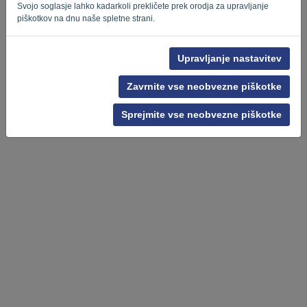
Svojo soglasje lahko kadarkoli prekličete prek orodja za upravljanje
piškotkov na dnu naše spletne strani.
Upravljanje nastavitev
Pravilnik o zasebnosti
-
Pogoji in določila
Zavrnite vse neobvezne piškotke
Sprejmite vse neobvezne piškotke