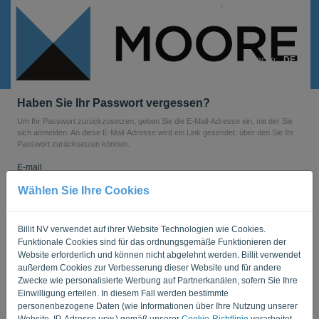
Sprache:
DE
Haben Sie Ihr Passwort vergessen?
Um Ihr Passwort zurückzusetzen, geben Sie die E-Mail-Adresse ein, mit der Sie
sich anmelden. An diese E-Mail-Adresse wird ein Link gesendet, über den Sie Ihr
Passwort zurücksetzen können.
E-mail
Wählen Sie Ihre Cookies
Sind Sie kein Computer? Füllen Sie '
' aus.
Billit NV verwendet auf ihrer Website Technologien wie Cookies.
Funktionale Cookies sind für das ordnungsgemäße Funktionieren der
Website erforderlich und können nicht abgelehnt werden. Billit verwendet
außerdem Cookies zur Verbesserung dieser Website und für andere
LINK SENDEN
Zwecke wie personalisierte Werbung auf Partnerkanälen, sofern Sie Ihre
Einwilligung erteilen. In diesem Fall werden bestimmte
personenbezogene Daten (wie Informationen über Ihre Nutzung unserer
Zurück zum Login
Website, IP-Adresse usw.) gemäß unserer
Cookie-Richtlinie
verarbeitet.