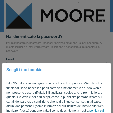
Lingua:
IT
Hai dimenticato la password?
Per reimpostare la password, inserisci l'indirizzo email che usi per accedere. A
questo indirizzo e-mail verrà inviato un link che ti consentirà di reimpostare la
password.
Email
Scegli i tuoi cookie
Non sei un computer? Compila '
'.
Billit NV utilizza tecnologie come i cookie sul proprio sito Web. I cookie
funzionali sono necessari per il corretto funzionamento del sito Web e
non possono essere rifiutati. Billit utilizza i cookie anche per migliorare
questo sito Web e per altri scopi, come la pubblicità personalizzata sui
INVIA LINK
canali dei partner, a condizione che tu dia il tuo consenso. In tal caso,
alcuni dati personali (come informazioni sull'utilizzo del nostro sito Web,
Torna al login
indirizzo IP, ecc.) vengono trattati come descritto nella nostra
politica sui